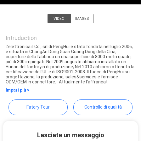
POLICY
VIDEO
IMAGES
Dongguan Penghui Electronics
Co., Ltd.
Intruduction
L'elettronica il Co., srl di PengHui è stata fondata nel luglio 2006,
è situata in ChangAn Dong Guan Guang Dong della Cina,
coperture della fabbrica un una superficie di 8000 metri quadri,
più di 300 impiegati. Nel 2009 augusto abbiamo installato un
Hunan del factoryin di produzione; Nel 2010 abbiamo ottenuto la
certificazione dell'UL e di ISO9001-2008. Il fuoco di PengHui su
progettazione, la produzione, sales&services e fornisce
ODM/OEM in connettore. Attualmente l'affrancat
Impari più >
Fatory Tour
Controllo di qualità
Lasciate un messaggio