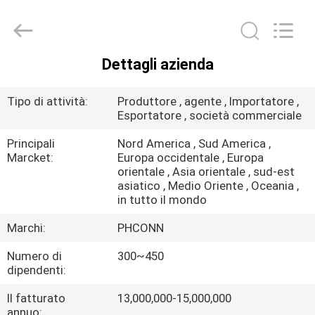
Dongguan
Penghui
Electronics
Co.,
Ltd..
All
Dettagli azienda
Rights
CASA
Reserved.
Tipo di attività:
Produttore , agente , Importatore ,
PRODOTTI
Esportatore , società commerciale
Principali
Nord America , Sud America ,
Marcket:
Europa occidentale , Europa
CIRCA
orientale , Asia orientale , sud-est
NOI
asiatico , Medio Oriente , Oceania ,
in tutto il mondo
Marchi:
PHCONN
GIRO
DELLA
Numero di
300~450
dipendenti:
FABBRICA
Il fatturato
13,000,000-15,000,000
annuo: