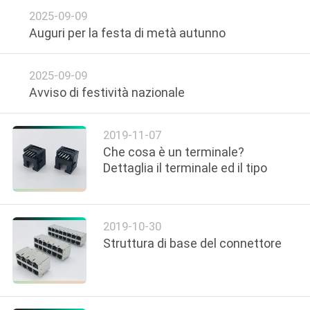
CONTROLLO
2025-09-09
DI
Auguri per la festa di metà autunno
QUALITÀ
2025-09-09
Avviso di festività nazionale‌
CONTATTICI
2019-11-07
VR
Che cosa è un terminale?
SHOW
Dettaglia il terminale ed il tipo
MAPPA
2019-10-30
DEL
Struttura di base del connettore
SITO
PRIVACY