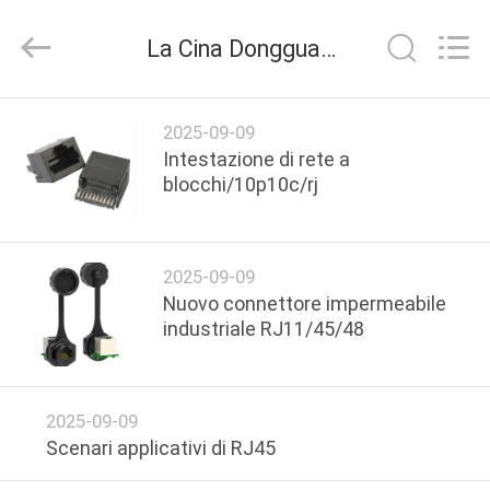
Dongguan
Penghui
Electronics
La Cina Dongguan Penghui Electronics Co., Ltd. azienda news
Co.,
Ltd..
All
Rights
CASA
Reserved.
2025-09-09
Intestazione di rete a
PRODOTTI
blocchi/10p10c/rj
CIRCA
2025-09-09
NOI
Nuovo connettore impermeabile
industriale RJ11/45/48
GIRO
DELLA
2025-09-09
FABBRICA
Scenari applicativi di RJ45