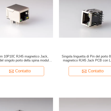
m 10P10C RJ45 magnetico Jack,
Singola linguetta di Pin del porto 8 
del singolo porto della spina modulare
magnetico RJ45 Jack PCB con 
Rj45 impilata con lo schermo
facoltativo
Contatto
Contatto