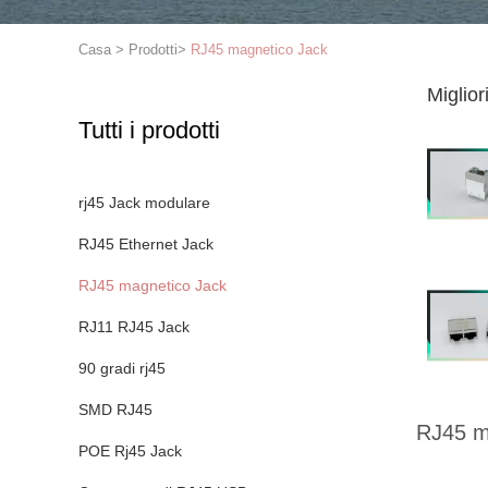
Casa
>
Prodotti
>
RJ45 magnetico Jack
Miglior
Tutti i prodotti
rj45 Jack modulare
RJ45 Ethernet Jack
RJ45 magnetico Jack
RJ11 RJ45 Jack
90 gradi rj45
SMD RJ45
RJ45 m
POE Rj45 Jack