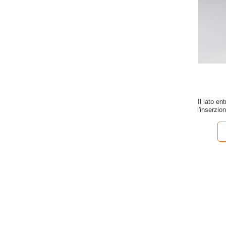
Il lato e
l'inserzio
p