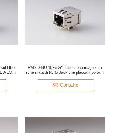
sul filtro
RMS-048Q-10F6-GY, inserzione magnetica
LED/EMI
schermata di RJ45 Jack che placca il porto di
10P 1x1 con il LED e la primavera
Contatto