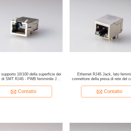
 supporto 10/100 della superficie dei
Ethernet RJ45 Jack, lato femmi
ri di SMT RJ45 - PWB femminile Jack
connettore della presa di rete del 
di T
RJ45 entra con il led
Contatto
Contatto