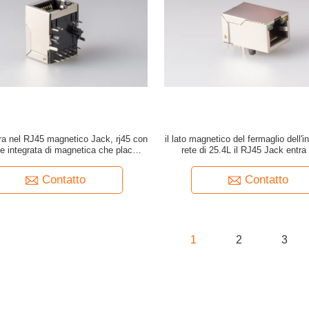
ntra nel RJ45 magnetico Jack, rj45 con
il lato magnetico del fermaglio dell'i
ne integrata di magnetica che placca il
rete di 25.4L il RJ45 Jack entra
orto di 10P 1x1 con principale
schermo
Contatto
Contatto
1
2
3