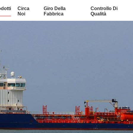
dotti
Circa
Giro Della
Controllo Di
Noi
Fabbrica
Qualità