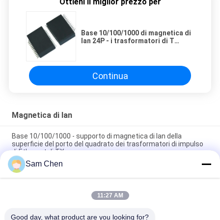
Ottieni il miglior prezzo per
Base 10/100/1000 di magnetica di
lan 24P - i trasformatori di T
scelgono il supporto della
superficie del porto
Continua
Magnetica di lan
Base 10/100/1000 - supporto di magnetica di lan della
superficie del porto del quadrato dei trasformatori di impulso
di Ethernet di TX
Sam Chen
magnetica di lan di 10/100 doppie porte della Base-t,
trasformatore di Ethernet di gigabit magnetico
11:27 AM
Moduli di magnetica 50Pin di lan 10/100Base-T del
trasformatore di Ethernet di POE
Good day, what product are you looking for?