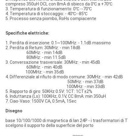
compreso 350uH OCL con 8mA di sbieco da 0℃ a +70℃
3. Temperatura di funzionamento: 0℃ --70℃
4. Temperatura di stoccaggio: - 40℃--85℃
5. Processo senza piombo, RoHs compiacente
Specifiche elettriche:
1. Perdita di inserzione: 0.1~100MHz: - 1.1dB massimo
2. Perdita di Retum: 30MHz: - min 18dB
60MHz: - min 14dB
80MHz: - min 11.5dB
3. Conversazione trasversale: 30MHz: - min 45dB
60MHz: - min 40dB
100MHz: - min 35dB
4. Differenziale al rifiuto di modo comune: 30MHz: - min 42dB
50MHz: - min 37dB
100MHz: - min 33dB
5. Rapporto di giro: 50KHz 0.5V: 1CT: 1CT±2%
6. Induttanza (Ls): 100KHz, 0.1V, CC 8mA: min 350uH
7. Ciao-Vaso: 1500V CA, 0.5mA, 1Sec
Disegno
base 10/100/1000 di magnetica di lan 24P - i trasformatori di T
scelgono il supporto della superficie del porto