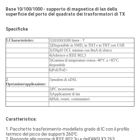
Base 10/100/1000 - supporto di magnetica di lan della
superficie del porto del quadrato dei trasformatori di TX
Specifiche
1.Characteristics:
1
)
10/100/1000 base - T
2)Disponibile in SMD, in THT e in THT con USB
3)350µH OCL minimo con 8mA di sbieco
4)Aderisce a IEEE 802,3
5)Gamma di temperature estesa -40°C a +85°C
disponibile
6)PoE/PoE+
2.
1)modem di xDSL
Operazione/applicazione:
2)PC incastonato
3)Applicazioni di lan
4)Hub, router, commutatori
Caratteristica:
1. Pacchetto trasferimento-modellato grado di IC con il profilo
termico del picco dei supporti 260℃
2. Risponde alle norme di IEEE 802.3u e dell'ANSI X3.263