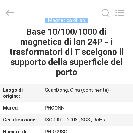
Dongguan
Penghui
Electronics
Co.,
Ltd..
Magnetica di lan
All
Rights
Base 10/100/1000 di
CASA
Reserved.
magnetica di lan 24P - i
PRODOTTI
trasformatori di T scelgono il
supporto della superficie del
CIRCA
porto
NOI
Luogo di
GuanDong, Cina (continente)
origine:
GIRO
DELLA
Marca:
PHCONN
FABBRICA
Certificazione:
ISO9001 : 2008 , SGS , RoHs
Numero di
PH-099SG