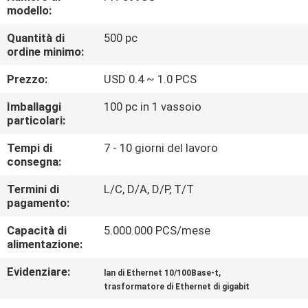
CONTROLLO
modello:
DI
Quantità di
500 pc
ordine minimo:
QUALITÀ
Prezzo:
USD 0.4 ~ 1.0 PCS
CONTATTICI
Imballaggi
100 pc in 1 vassoio
particolari:
VR
Tempi di
7 - 10 giorni del lavoro
consegna:
SHOW
Termini di
L/C, D/A, D/P, T/T
pagamento:
MAPPA
Capacità di
5.000.000 PCS/mese
DEL
alimentazione:
SITO
Evidenziare:
,
lan di Ethernet 10/100Base-t
trasformatore di Ethernet di gigabit
PRIVACY