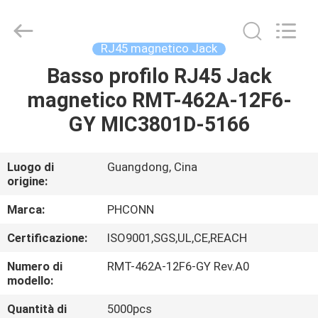
Dongguan
Penghui
Electronics
Co.,
Ltd..
RJ45 magnetico Jack
All
Rights
Basso profilo RJ45 Jack
CASA
Reserved.
magnetico RMT-462A-12F6-
PRODOTTI
GY MIC3801D-5166
CIRCA
Luogo di
Guangdong, Cina
origine:
NOI
Marca:
PHCONN
GIRO
Certificazione:
ISO9001,SGS,UL,CE,REACH
DELLA
Numero di
RMT-462A-12F6-GY Rev.A0
FABBRICA
modello:
Quantità di
5000pcs