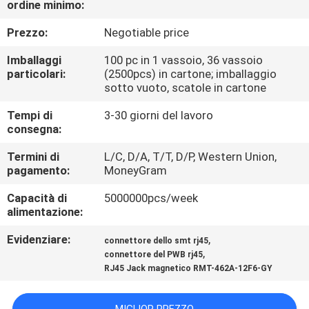
ordine minimo:
CONTROLLO
DI
Prezzo:
Negotiable price
QUALITÀ
Imballaggi
100 pc in 1 vassoio, 36 vassoio
particolari:
(2500pcs) in cartone; imballaggio
sotto vuoto, scatole in cartone
CONTATTICI
Tempi di
3-30 giorni del lavoro
consegna:
VR
Termini di
L/C, D/A, T/T, D/P, Western Union,
SHOW
pagamento:
MoneyGram
Capacità di
5000000pcs/week
MAPPA
alimentazione:
DEL
Evidenziare:
,
connettore dello smt rj45
,
SITO
connettore del PWB rj45
RJ45 Jack magnetico RMT-462A-12F6-GY
PRIVACY