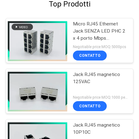
Top Prodotti
Micro RJ45 Ethernet
Jack SENZA LED PHC 2
x 4 porto Mbps
10/100/1000
Negotiable price MOQ:5000pcs
CONTATTO
Jack RJ45 magnetico
125VAC
Negotiable price MOQ:1000 pezzi
CONTATTO
Jack RJ45 magnetico
10P10C