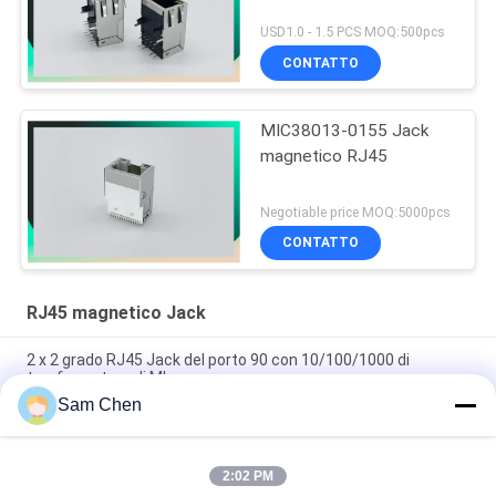
USD1.0 - 1.5 PCS MOQ:500pcs
CONTATTO
MIC38013-0155 Jack
magnetico RJ45
Negotiable price MOQ:5000pcs
CONTATTO
RJ45 magnetico Jack
2 x 2 grado RJ45 Jack del porto 90 con 10/100/1000 di
trasformatore di Mbps
Sam Chen
Ethernet RJ45 Jack porto di RMA-065BC-20F6-YG 2 x 1 di PBT
Mbps 10/100/1000
2:02 PM
90 gradi RJ45 magnetico Jack, lato del fermaglio di 10/100M