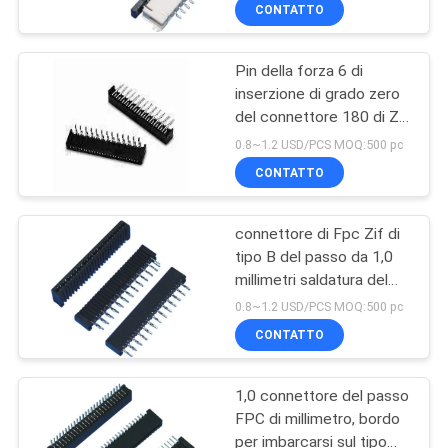
del tipo di SMT della
CONTROLLO
CONTATTO
serratura
DI
Pin della forza 6 di
QUALITÀ
inserzione di grado zero
del connettore 180 di Zif
CONTATTICI
V/T FPC del passo di
0.8~1.2 USD/PCS MOQ:500 pc
1.0mm
CONTATTO
VR
connettore di Fpc Zif di
SHOW
tipo B del passo da 1,0
millimetri saldatura del
MAPPA
piatto dell'inserzione da
0.8~1.2 USD/PCS MOQ:500 pc
180 gradi
DEL
CONTATTO
SITO
1,0 connettore del passo
FPC di millimetro, bordo
PRIVACY
per imbarcarsi sul tipo