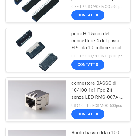
contatto di bugia dei
POLICY
0.8~1.2 USD/PCS MOQ:500 pc
perni di altezza 25 dei
CONTATTO
connettori 3.0mm del
doppio
perni H 1.5mm del
connettore 4 del passo
FPC da 1,0 millimetri sul
tipo saldare del contatto
0.8~1.2 USD/PCS MOQ:500 pc
ZIF
CONTATTO
connettore BASSO di
10/100 1x1 Fpc Zif
senza LED RMS-007A-
08W6-NL-M
USD1.0 - 1.5 PCS MOQ:500pcs
CONTATTO
Bordo basso di lan 100