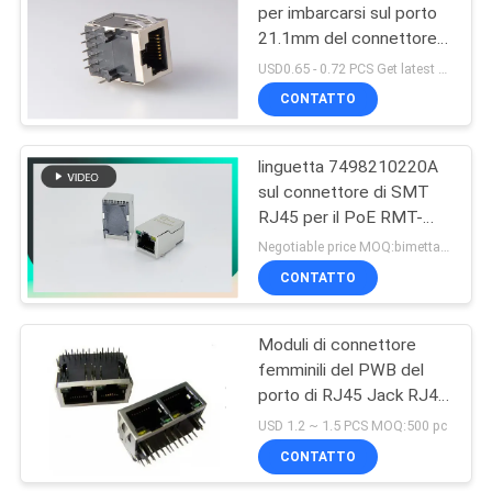
per imbarcarsi sul porto
21.1mm del connettore 1
della linguetta del
USD0.65 - 0.72 PCS Get latest price MOQ:500pcs
connettore giù
CONTATTO
linguetta 7498210220A
sul connettore di SMT
RJ45 per il PoE RMT-
462A-12F6-GY
Negotiable price MOQ:bimettalico
CONTATTO
Moduli di connettore
femminili del PWB del
porto di RJ45 Jack RJ45
1x2 con lo schermo
USD 1.2 ~ 1.5 PCS MOQ:500 pc
CONTATTO