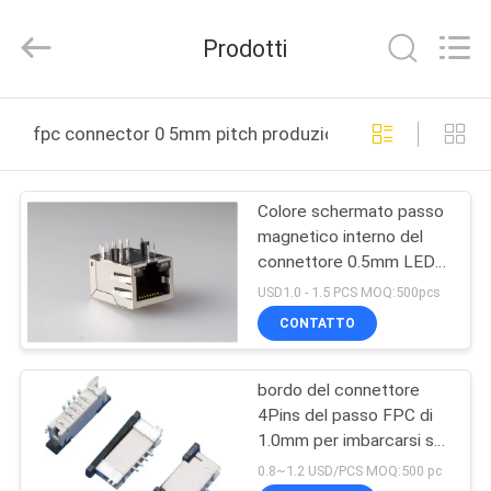
Dongguan
Penghui
Electronics
Prodotti
Co.,
Ltd..
All
Rights
CASA
Reserved.
fpc connector 0 5mm pitch produzione online
PRODOTTI
Colore schermato passo
magnetico interno del
CIRCA
connettore 0.5mm LED
NOI
di Fpc nessuna EMI
USD1.0 - 1.5 PCS MOQ:500pcs
CONTATTO
GIRO
bordo del connettore
DELLA
4Pins del passo FPC di
FABBRICA
1.0mm per imbarcarsi su
connettore nell'ambito
0.8~1.2 USD/PCS MOQ:500 pc