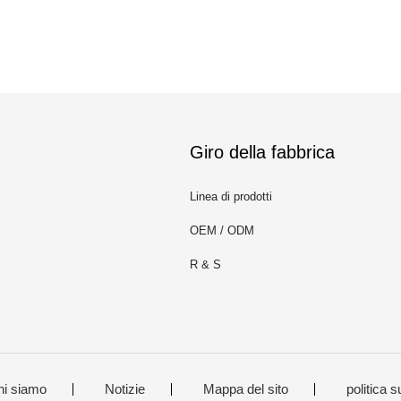
Giro della fabbrica
Linea di prodotti
OEM / ODM
R & S
m
hi siamo
Notizie
Mappa del sito
politica s