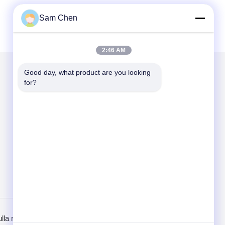
Sam Chen
2:46 AM
Good day, what product are you looking 
for?
Scrivici
Send
ulla riservatezza
Sito mobile