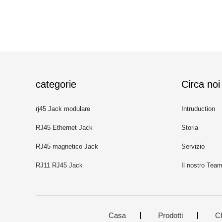
categorie
Circa noi
rj45 Jack modulare
Intruduction
RJ45 Ethernet Jack
Storia
RJ45 magnetico Jack
Servizio
RJ11 RJ45 Jack
Il nostro Tea
Casa
Prodotti
C