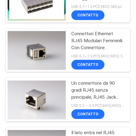
del connettore della
POLICY
USD 0.7~1.5 PCS MOQ:500 pc
gabbia
CONTATTO
16
Connettori Ethernet
90 gradi rj45
RJ45 Modulari Femminili
Con Connettore
Femmina USB Con Led
USD 0.7~1.5 PCS MOQ:MOQ 500- 5kpcs
CONTATTO
Un connettore da 90
25
gradi RJ45 senza
principale, RJ45 Jack
SMD RJ45
modulare 1 x 1
USD 0.2 ~ 0.5 PCS MOQ:MOQ 500- 5kpcs
Linguetta-Su di EMI
CONTATTO
schermata
Il lato entra nel RJ45