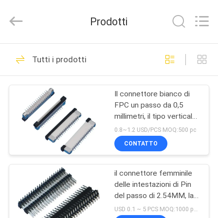
Dongguan
Penghui
Electronics
Prodotti
Co.,
Ltd..
All
Rights
CASA
Reserved.
82
Tutti i prodotti
rj45 Jack modulare
PRODOTTI
Il connettore bianco di
FPC un passo da 0,5
CIRCA
millimetri, il tipo verticale
NOI
Whait del connettore
0.8~1.2 USD/PCS MOQ:500 pc
30P SMT di Fpc Zif
CONTATTO
Dold-Ha placcato
34
GIRO
il connettore femminile
DELLA
RJ45 Ethernet Jack
delle intestazioni di Pin
FABBRICA
del passo di 2.54MM, la
IMMERSIONE
USD 0.1 ~ 5 PCS MOQ:1000 pezzi