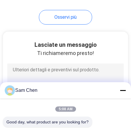
5
Osservi più
Fermaglio di USB
Lasciate un messaggio
Ti richiameremo presto!
25
fermaglio rj45
Sam Chen
5:08 AM
Good day, what product are you looking for?