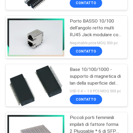
dell'intestazione di 40 Pin
CONTROLLO
CONTATTO
si raddoppia 90 gradi per
DI
il PWB
Porto BASSO 10/100
QUALITÀ
33
dell'angolo retto multi
RJ45 Jack modulare con
RJ45 magnetico
CONTATTICI
il connettore di cavo di
Negotiable price MOQ:500 pc
Jack
Ethernet del
CONTATTO
trasformatore;
VR
Base 10/100/1000 -
SHOW
supporto di magnetica di
lan della superficie del
21
MAPPA
porto del quadrato dei
USD 0.4 ~ 1.0 PCS MOQ:500 pc
trasformatori di impulso
DEL
CONTATTO
di Ethernet di TX
RJ11 RJ45 Jack
SITO
Piccoli porti femminili
impilati di fattore forma
PRIVACY
2 Pluggable * 6 di SFP