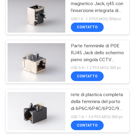
magnetico Jack, rj45 con
l'inserzione integrata di
10
magnetica che placca il
USD1.0 - 1.5 PCS MOQ:500pcs
porto di 10P 1x1 con
CONTATTO
POE Rj45 Jack
principale
Parte femminile di POE
RJ45 Jack dello schermo
pieno singola CCTV
veloce di Jack di 10/100
USD 0.6~1.2 PCS MOQ:500 pc
Basi-t
CONTATTO
11
Connettore di RJ45
rete di plastica completa
della femmina del porto
USB
di 6P6C/6P4C/6P2C/90
gradi RJ45 Jack singola
USD 1.6 ~ 3.0 PCS MOQ:500 pc
CONTATTO