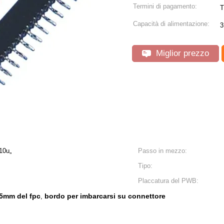
Termini di pagamento:
T
Capacità di alimentazione:
3
Miglior prezzo
 10u„
Passo in mezzo:
Tipo:
Placcatura del PWB:
.5mm del fpc
bordo per imbarcarsi su connettore
,