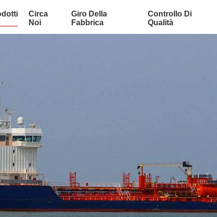
dotti
Circa
Giro Della
Controllo Di
Noi
Fabbrica
Qualità