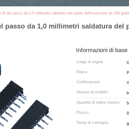
po B del passo da 1,0 millimetri saldatura del piatto dell'inserzione da 180 gradi
l passo da 1,0 millimetri saldatura del 
Informazioni di base
Luogo di origine:
G
Marca:
Certificazione:
I
Numero di modello:
b
Quantità di ordine minimo:
5
Prezzo:
0
Tempi di consegna:
g