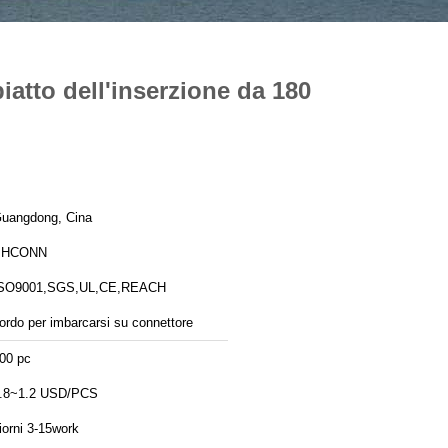
piatto dell'inserzione da 180
uangdong, Cina
PHCONN
SO9001,SGS,UL,CE,REACH
ordo per imbarcarsi su connettore
00 pc
.8~1.2 USD/PCS
iorni 3-15work