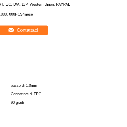
/T, L/C, D/A, D/P, Western Union, PAYPAL
.000, 000PCS/mese
Contattaci
passo di 1.0mm
Connettore di FPC
90 gradi