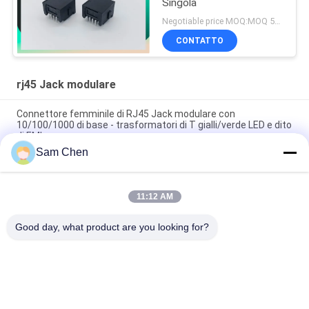
Singola
Negotiable price MOQ:MOQ 500- 5kpcs
CONTATTO
rj45 Jack modulare
Connettore femminile di RJ45 Jack modulare con
10/100/1000 di base - trasformatori di T gialli/verde LED e dito
di EMI
Sam Chen
materia plastica orizzontale del nero di Molex RJ45 Jack
modulare 18.1L di Ethernet 1x1
11:12 AM
Basso profilo approvato STP di ROHS 8P8C RJ45 SMT Jack
con il cuscinetto della lega per saldatura
Good day, what product are you looking for?
Categorie popolari
Tutti
Rj45 Jack Modulare
RJ45 Ethernet Jack