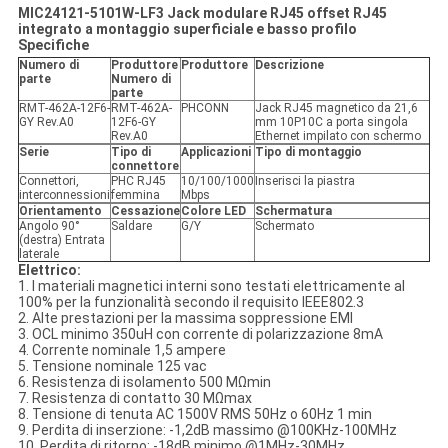
MIC24121‐5101W‐LF3 Jack modulare RJ45 offset RJ45
integrato a montaggio superficiale e basso profilo
Specifiche
Numero di
Produttore
Produttore
Descrizione
parte
Numero di
parte
RMT-462A-12F6-
RMT-462A-
PHCONN
Jack RJ45 magnetico da 21,6
GY Rev.A0
12F6-GY
mm 10P10C a porta singola
Rev.A0
Ethernet impilato con schermo
Serie
Tipo di
Applicazioni
Tipo di montaggio
connettore
Connettori,
PHC RJ45
10/100/1000
Inserisci la piastra
interconnessioni
femmina
Mbps
Orientamento
Cessazione
Colore LED
Schermatura
Angolo 90°
Saldare
G/Y
Schermato
(destra) Entrata
laterale
Elettrico:
1. I materiali magnetici interni sono testati elettricamente al
100% per la funzionalità secondo il requisito IEEE802.3
2. Alte prestazioni per la massima soppressione EMI
3. OCL minimo 350uH con corrente di polarizzazione 8mA
4. Corrente nominale 1,5 ampere
5. Tensione nominale 125 vac
6. Resistenza di isolamento 500 MΩmin
7. Resistenza di contatto 30 MΩmax
8. Tensione di tenuta AC 1500V RMS 50Hz o 60Hz 1 min
9. Perdita di inserzione: -1,2dB massimo @100KHz-100MHz
10. Perdita di ritorno: -18dB minimo @1MHz-30MHz