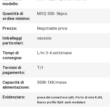
CONTROLLO
modello:
DI
Quantità di
MOQ 500- 5kpcs
ordine minimo:
QUALITÀ
Prezzo:
Negotiable price
CONTATTICI
Imballaggi
vassoio
particolari:
VR
Tempi di
L/m 3-4 settimane
consegna:
SHOW
Termini di
T/t
pagamento:
MAPPA
Capacità di
500K-1KK/mese
DEL
alimentazione:
SITO
Evidenziare:
,
,
presa del connettore rj45
Porto di rete RJ45
Basso profilo Rj45 Jack modulare
PRIVACY