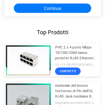
Continua
Top Prodotti
PHC 2 x 4 porto Mbps
10/100/1000 hanno
protetto RJ45 Ethernet
Jack SENZA LED
2.0~3.0 USD/PCS MOQ:MOQ 500- 5kpcs
CONTATTO
materiale del bronzo
fosforoso di Pin dell'UL
RJ45 Jack modulare 8
dello SGS 125vac
Negotiable price MOQ:MOQ 500- 5kpcs