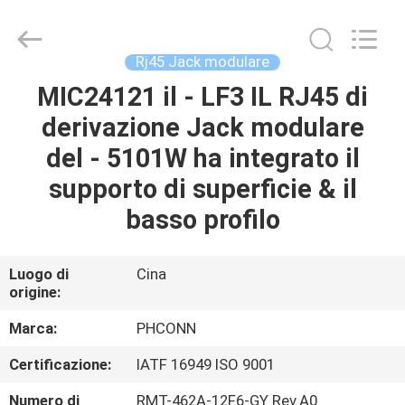
Dongguan
Penghui
Electronics
Co.,
Ltd..
Rj45 Jack modulare
All
Rights
MIC24121 il ‐ LF3 IL RJ45 di
CASA
Reserved.
derivazione Jack modulare
PRODOTTI
del ‐ 5101W ha integrato il
supporto di superficie & il
CIRCA
basso profilo
NOI
Luogo di
Cina
origine:
GIRO
DELLA
Marca:
PHCONN
FABBRICA
Certificazione:
IATF 16949 ISO 9001
Numero di
RMT-462A-12F6-GY Rev.A0