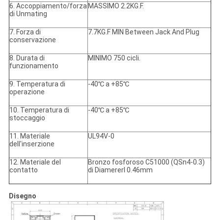
6. Accoppiamento/forza
MASSIMO 2.2KG.F.
di Unmating
7. Forza di
7.7KG.F MIN Between Jack And Plug
conservazione
8. Durata di
MINIMO 750 cicli.
funzionamento
9. Temperatura di
-40℃ a +85℃
operazione
10. Temperatura di
-40℃ a +85℃
stoccaggio
11. Materiale
UL94V-0
dell'inserzione
12. Materiale del
Bronzo fosforoso C51000 (QSn4-0.3)
contatto
di DiamererI 0.46mm
Disegno