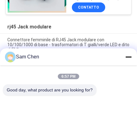
CONTATTO
rj45 Jack modulare
Connettore femminile di RJ45 Jack modulare con
10/100/1000 di base - trasformatori di T gialli/verde LED e dito
di EMI
Sam Chen
materia plastica orizzontale del nero di Molex RJ45 Jack
modulare 18.1L di Ethernet 1x1
6:57 PM
Basso profilo approvato STP di ROHS 8P8C RJ45 SMT Jack
con il cuscinetto della lega per saldatura
Good day, what product are you looking for?
Categorie popolari
Tutti
Rj45 Jack Modulare
RJ45 Ethernet Jack