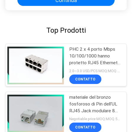
Continua
Top Prodotti
PHC 2 x 4 porto Mbps
10/100/1000 hanno
protetto RJ45 Ethernet
Jack SENZA LED
2.0~3.0 USD/PCS MOQ:MOQ 500- 5kpcs
CONTATTO
materiale del bronzo
fosforoso di Pin dell'UL
RJ45 Jack modulare 8
dello SGS 125vac
Negotiable price MOQ:MOQ 500- 5kpcs
CONTATTO