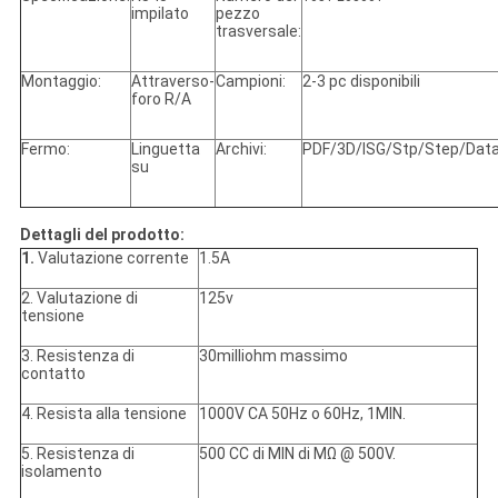
impilato
pezzo
trasversale:
Montaggio:
Attraverso-
Campioni:
2-3 pc disponibili
foro R/A
Fermo:
Linguetta
Archivi:
PDF/3D/ISG/Stp/Step/Dat
su
Dettagli del prodotto:
1.
Valutazione corrente
1.5A
2. Valutazione di
125v
tensione
3. Resistenza di
30milliohm massimo
contatto
4. Resista alla tensione
1000V CA 50Hz o 60Hz, 1MIN.
5. Resistenza di
500 CC di MIN di MΩ @ 500V.
isolamento