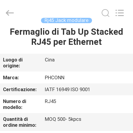
Dongguan
Penghui
Electronics
Co.,
Ltd..
Rj45 Jack modulare
All
Rights
Fermaglio di Tab Up Stacked
CASA
Reserved.
RJ45 per Ethernet
PRODOTTI
Luogo di
Cina
origine:
CIRCA
NOI
Marca:
PHCONN
Certificazione:
IATF 16949 ISO 9001
GIRO
Numero di
RJ45
DELLA
modello:
FABBRICA
Quantità di
MOQ 500- 5kpcs
ordine minimo: