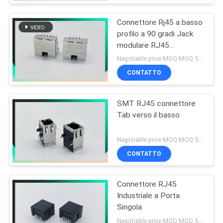
Connettore Rj45 a basso
profilo a 90 gradi Jack
modulare RJ45
schermato
Negotiable price MOQ:MOQ 500- 5kpcs
CONTATTO
SMT RJ45 connettore
Tab verso il basso
Negotiable price MOQ:MOQ 500- 5kpcs
CONTATTO
Connettore RJ45
Industriale a Porta
Singola
Negotiable price MOQ:MOQ 500- 5kpcs