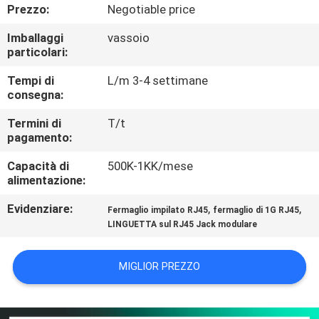
CONTROLLO
Prezzo:
Negotiable price
DI
Imballaggi
vassoio
particolari:
QUALITÀ
Tempi di
L/m 3-4 settimane
consegna:
CONTATTICI
Termini di
T/t
pagamento:
VR
Capacità di
500K-1KK/mese
SHOW
alimentazione:
Evidenziare:
,
,
Fermaglio impilato RJ45
fermaglio di 1G RJ45
MAPPA
LINGUETTA sul RJ45 Jack modulare
DEL
SITO
MIGLIOR PREZZO
PRIVACY