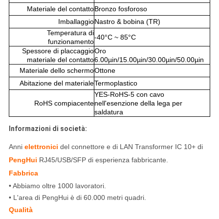
Materiale del contatto
Bronzo fosforoso
Imballaggio
Nastro & bobina (TR)
Temperatura di
-40°C ~ 85°C
funzionamento
Spessore di placcaggio
Oro
materiale del contatto
6.00µin/15.00µin/30.00µin/50.00µin
Materiale dello schermo
Ottone
Abitazione del materiale
Termoplastico
YES-RoHS-5 con cavo
RoHS compiacente
nell'esenzione della lega per
saldatura
Informazioni di società:
Anni
elettronici
del connettore e di LAN Transformer IC 10+ di
PengHui
RJ45/USB/SFP di esperienza fabbricante.
Fabbrica
• Abbiamo oltre 1000 lavoratori.
• L'area di PengHui è di 60.000 metri quadri.
Qualità