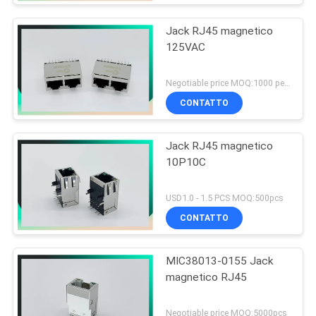
Jack RJ45 magnetico
125VAC
Negotiable price MOQ:1000 pezzi
CONTATTO
Jack RJ45 magnetico
10P10C
USD1.0 - 1.5 PCS MOQ:500pcs
CONTATTO
MIC38013-0155 Jack
magnetico RJ45
Negotiable price MOQ:5000pcs