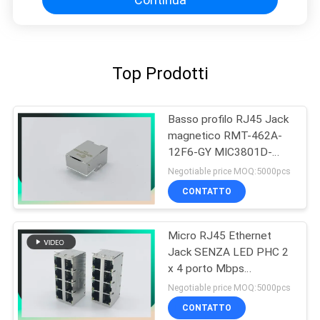
Top Prodotti
Basso profilo RJ45 Jack
magnetico RMT-462A-
12F6-GY MIC3801D-
5166
Negotiable price MOQ:5000pcs
CONTATTO
Micro RJ45 Ethernet
Jack SENZA LED PHC 2
x 4 porto Mbps
10/100/1000
Negotiable price MOQ:5000pcs
CONTATTO