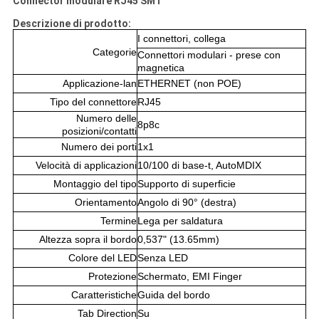
Connector modulare RJ45 SMT
Descrizione di prodotto:
I connettori, collega
Categorie
Connettori modulari - prese con
magnetica
Applicazione-lan
ETHERNET (non POE)
Tipo del connettore
RJ45
Numero delle
8p8c
posizioni/contatti
Numero dei porti
1x1
Velocità di applicazioni
10/100 di base-t, AutoMDIX
Montaggio del tipo
Supporto di superficie
Orientamento
Angolo di 90° (destra)
Termine
Lega per saldatura
Altezza sopra il bordo
0,537" (13.65mm)
Colore del LED
Senza LED
Protezione
Schermato, EMI Finger
Caratteristiche
Guida del bordo
Tab Direction
Su