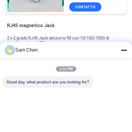
CONTATTO
RJ45 magnetico Jack
2 x 2 grado RJ45 Jack del porto 90 con 10/100/1000 di
trasformatore di Mbps
Sam Chen
Ethernet RJ45 Jack porto di RMA-065BC-20F6-YG 2 x 1 di PBT
Mbps 10/100/1000
2:11 PM
90 gradi RJ45 magnetico Jack, lato del fermaglio di 10/100M
RJ45 8P8C
Good day, what product are you looking for?
Categorie popolari
Tutti
Rj45 Jack Modulare
RJ45 Ethernet Jack
RJ45 Magnetico 
RJ11 RJ45 Jack