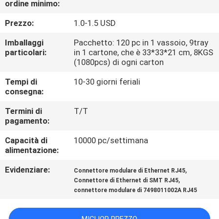
ordine minimo:
CONTROLLO
DI
Prezzo:
1.0-1.5 USD
QUALITÀ
Imballaggi
Pacchetto: 120 pc in 1 vassoio, 9tray
particolari:
in 1 cartone, che è 33*33*21 cm, 8KGS
(1080pcs) di ogni carton
CONTATTICI
Tempi di
10-30 giorni feriali
consegna:
VR
Termini di
T/T
SHOW
pagamento:
Capacità di
10000 pc/settimana
MAPPA
alimentazione:
DEL
Evidenziare:
,
Connettore modulare di Ethernet RJ45
,
SITO
Connettore di Ethernet di SMT RJ45
connettore modulare di 7498011002A RJ45
PRIVACY