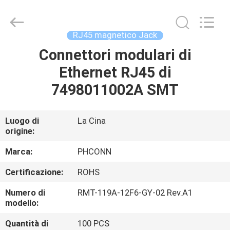
Dongguan
Penghui
Electronics
Co.,
Ltd..
RJ45 magnetico Jack
All
Rights
Connettori modulari di
CASA
Reserved.
Ethernet RJ45 di
PRODOTTI
7498011002A SMT
CIRCA
Luogo di
La Cina
origine:
NOI
Marca:
PHCONN
GIRO
Certificazione:
ROHS
DELLA
Numero di
RMT-119A-12F6-GY-02 Rev.A1
FABBRICA
modello:
Quantità di
100 PCS