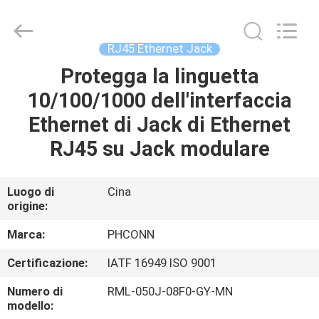
Dongguan
Penghui
Electronics
Co.,
Ltd..
RJ45 Ethernet Jack
All
Rights
Protegga la linguetta
CASA
Reserved.
10/100/1000 dell'interfaccia
PRODOTTI
Ethernet di Jack di Ethernet
RJ45 su Jack modulare
CIRCA
NOI
Luogo di
Cina
origine:
GIRO
Marca:
PHCONN
DELLA
Certificazione:
IATF 16949 ISO 9001
FABBRICA
Numero di
RML-050J-08F0-GY-MN
modello: