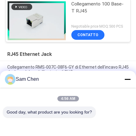
Collegamento 100 Base-
T RJ45
Negotiable price MOQ:500 PCS
CONTATTO
RJ45 Ethernet Jack
Collegamento RMS-007C-08F6-GY di Ethernet dell'incavo RJ45
Jack modulare dell'entrata di PHC
Sam Chen
RJ45 Ethernet magnetica Jack RMA-392G-160F13-22 2 x 8
porto PBT
4:56 AM
Il porto di rete RJ45 8P8C sceglie il porto la rete di Entery della
cima da 180 gradi
Good day, what product are you looking for?
Categorie popolari
Tutti