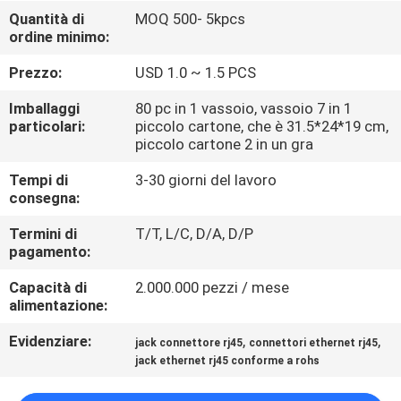
CONTROLLO
Quantità di
MOQ 500- 5kpcs
ordine minimo:
DI
QUALITÀ
Prezzo:
USD 1.0 ~ 1.5 PCS
Imballaggi
80 pc in 1 vassoio, vassoio 7 in 1
CONTATTICI
particolari:
piccolo cartone, che è 31.5*24*19 cm,
piccolo cartone 2 in un gra
Tempi di
3-30 giorni del lavoro
VR
consegna:
SHOW
Termini di
T/T, L/C, D/A, D/P
pagamento:
MAPPA
Capacità di
2.000.000 pezzi / mese
DEL
alimentazione:
SITO
Evidenziare:
,
,
jack connettore rj45
connettori ethernet rj45
jack ethernet rj45 conforme a rohs
PRIVACY