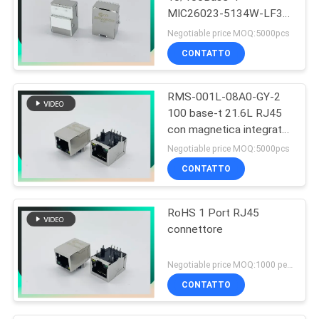
MIC26023-5134W-LF3
PHCONN del connettore
Negotiable price MOQ:5000pcs
1x1 di SMT RJ45
CONTATTO
RMS-001L-08A0-GY-2
100 base-t 21.6L RJ45
con magnetica integrata
con G/Y LED
Negotiable price MOQ:5000pcs
CONTATTO
RoHS 1 Port RJ45
connettore
Negotiable price MOQ:1000 pezzi
CONTATTO