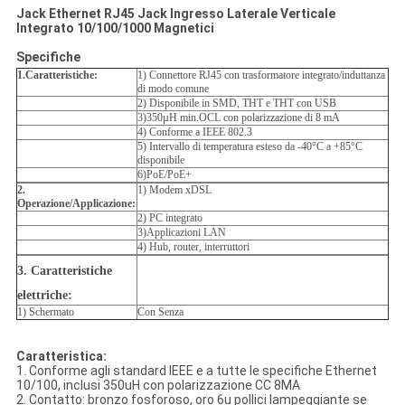
Jack Ethernet RJ45 Jack Ingresso Laterale Verticale
Integrato 10/100/1000 Magnetici
Specifiche
1.Caratteristiche:
1) Connettore RJ45 con trasformatore integrato/induttanza
di modo comune
2) Disponibile in SMD, THT e THT con USB
3)350µH min.OCL con polarizzazione di 8 mA
4) Conforme a IEEE 802.3
5) Intervallo di temperatura esteso da -40°C a +85°C
disponibile
6)PoE/PoE+
2.
1) Modem xDSL
Operazione/Applicazione:
2) PC integrato
3)Applicazioni LAN
4) Hub, router, interruttori
3. Caratteristiche
elettriche:
1) Schermato
Con Senza
Caratteristica:
1. Conforme agli standard IEEE e a tutte le specifiche Ethernet
10/100, inclusi 350uH con polarizzazione CC 8MA
2. Contatto: bronzo fosforoso, oro 6u pollici lampeggiante se