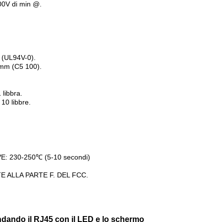
0V di min @.
 (UL94V-0).
mm (C5 100).
libbra.
0 libbre.
 230-250℃ (5-10 secondi)
ALLA PARTE F. DEL FCC.
ondando il RJ45 con il LED e lo schermo