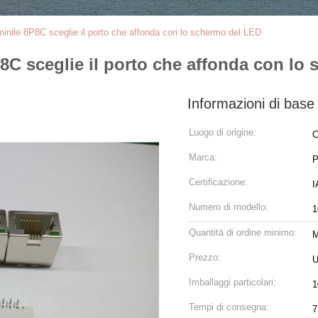
inile 8P8C sceglie il porto che affonda con lo schermo del LED
8C sceglie il porto che affonda con lo
Informazioni di base
Luogo di origine:
C
Marca:
Certificazione:
Numero di modello:
1
Quantità di ordine minimo:
M
Prezzo:
U
Imballaggi particolari:
1
Tempi di consegna:
7