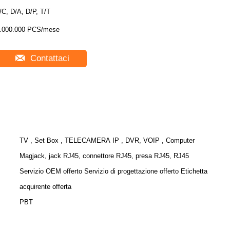
/C, D/A, D/P, T/T
.000.000 PCS/mese
Contattaci
TV , Set Box , TELECAMERA IP , DVR, VOIP , Computer
Magjack, jack RJ45, connettore RJ45, presa RJ45, RJ45
Servizio OEM offerto Servizio di progettazione offerto Etichetta
acquirente offerta
PBT