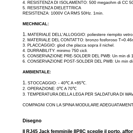
4. RESISTENZA DI ISOLAMENTO: 500 megaohm di CC 50
5. RESISTENZA DIELETTRICA
RESISTENZA: 1000V CA RMS 50Hz. 1min.
MECHNICAL:
1.
MATERIALE DELL'ALLOGGIO: poliestere riempito vetro
2. MATERIALE DEL CONTATTO: bronzo fosforoso T=0.46
3. PLACCAGGIO: glod che placca sopra il nichel.
4. DURRABILITY: minimo 750 cicli.
5. CONSERVAZIONE PRE-SOLDER DEL PWB: Un min di 1 
6. CONSERVAZIONE POST-SOLDER DEL PWB: Un min di 1
AMBIENTALE:
1.
STOCCAGGIO: - 40℃ A +85℃.
2. OPERAZIONE: 0℃ A 70℃
3. TEMPERATURA DELLA LEGA PER SALDATURA DI WAVE:
COMPAGNI CON LA SPINA MODULARE ADEGUATAMENTE 
Disegno
Il RJ45 Jack femminile 8P8C sceglie il porto, aff