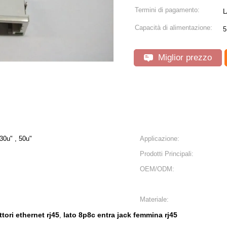
Termini di pagamento:
L
Capacità di alimentazione:
5
Miglior prezzo
 30u" , 50u"
Applicazione:
Prodotti Principali:
OEM/ODM:
Materiale:
tori ethernet rj45
lato 8p8c entra jack femmina rj45
,