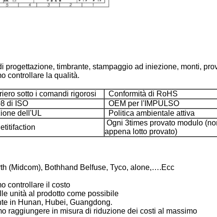
di progettazione, timbrante, stampaggio ad iniezione, monti, prov
o controllare la qualità.
iero sotto i comandi rigorosi
Conformità di RoHS
 di ISO
OEM per l'IMPULSO
ione dell'UL
Politica ambientale attiva
Ogni 3times provato modulo (no
titifaction
appena lotto provato)
rth (Midcom), Bothhand Belfuse, Tyco, alone,….Ecc
o controllare il costo
le unità al prodotto come possibile
ente in Hunan, Hubei, Guangdong.
mo raggiungere in misura di riduzione dei costi al massimo