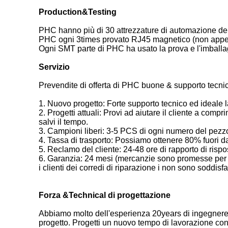
Production&Testing
PHC hanno più di 30 attrezzature di automazione del
PHC ogni 3times provato RJ45 magnetico (non appen
Ogni SMT parte di PHC ha usato la prova e l'imball
Servizio
Prevendite di offerta di PHC buone & supporto tecnico
1. Nuovo progetto: Forte supporto tecnico ed ideale 
2. Progetti attuali: Provi ad aiutare il cliente a compri
salvi il tempo.
3. Campioni liberi: 3-5 PCS di ogni numero del pezz
4. Tassa di trasporto: Possiamo ottenere 80% fuori
5. Reclamo del cliente: 24-48 ore di rapporto di rispo
6. Garanzia: 24 mesi (mercanzie sono promesse per es
i clienti dei corredi di riparazione i non sono soddisfat
Forza &Technical di progettazione
Abbiamo molto dell'esperienza 20years di ingegnere d
progetto. Progetti un nuovo tempo di lavorazione con u