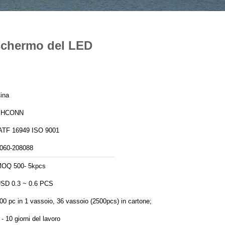
 schermo del LED
ina
PHCONN
IATF 16949 ISO 9001
060-208088
OQ 500- 5kpcs
SD 0.3 ~ 0.6 PCS
00 pc in 1 vassoio, 36 vassoio (2500pcs) in cartone;
 - 10 giorni del lavoro