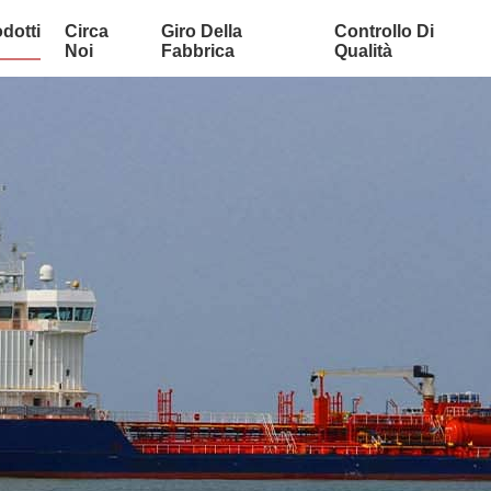
dotti
Circa
Giro Della
Controllo Di
Noi
Fabbrica
Qualità