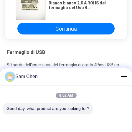
Bianco bianco 2,0 A ROHS del
fermaglio del Usb B
dell'inserzione PBT del doppio
della spina
Continua
Fermaglio di USB
90 bordo dell'inserzione del fermaglio di grado 4Pins USB un
tipo 2,0
Sam Chen
USB l'A/M fermaglio d'affondamento di Tyle USB del bordo da
90 gradi
8:02 AM
Incavo di tipo C del fermaglio di USB del nuovo prodotto per le
prese di telefono
Good day, what product are you looking for?
Categorie popolari
Tutti