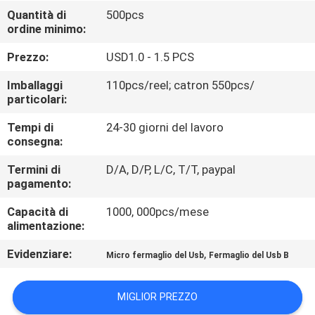
CONTROLLO
Quantità di
500pcs
ordine minimo:
DI
QUALITÀ
Prezzo:
USD1.0 - 1.5 PCS
Imballaggi
110pcs/reel; catron 550pcs/
CONTATTICI
particolari:
Tempi di
24-30 giorni del lavoro
consegna:
VR
SHOW
Termini di
D/A, D/P, L/C, T/T, paypal
pagamento:
Capacità di
1000, 000pcs/mese
MAPPA
alimentazione:
DEL
Evidenziare:
,
Micro fermaglio del Usb
Fermaglio del Usb B
SITO
MIGLIOR PREZZO
PRIVACY