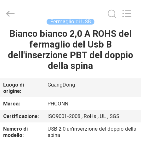
Dongguan
Penghui
Electronics
Co.,
Ltd..
Fermaglio di USB
All
Rights
Bianco bianco 2,0 A ROHS del
CASA
Reserved.
fermaglio del Usb B
PRODOTTI
dell'inserzione PBT del doppio
della spina
CIRCA
NOI
Luogo di
GuangDong
origine:
GIRO
Marca:
PHCONN
DELLA
Certificazione:
ISO9001-2008 , RoHs , UL , SGS
FABBRICA
Numero di
USB 2.0 un'inserzione del doppio della
modello:
spina