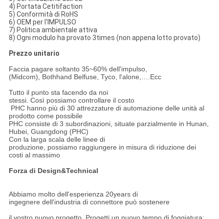
4) Portata Cetitifaction
5) Conformità di RoHS
6) OEM per l'IMPULSO
7) Politica ambientale attiva
8) Ogni modulo ha provato 3times (non appena lotto provato)
Prezzo unitario
Faccia pagare soltanto 35~60% dell'impulso,
(Midcom), Bothhand Belfuse, Tyco, l'alone,….Ecc
Tutto il punto sta facendo da noi
stessi. Così possiamo controllare il costo
PHC hanno più di 30 attrezzature di automazione delle unità al
prodotto come possibile
PHC consiste di 3 subordinazioni, situate parzialmente in Hunan,
Hubei, Guangdong (PHC)
Con la larga scala delle linee di
produzione, possiamo raggiungere in misura di riduzione dei
costi al massimo
Forza di Design&Technical
Abbiamo molto dell'esperienza 20years di
ingegnere dell'industria di connettore può sostenere
il vostro nuovo progetto. Progetti un nuovo tempo di foggiatura: