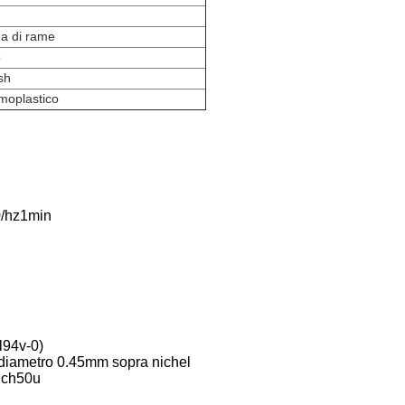
a di rame
o
sh
moplastico
0/hz1min
vl94v-0)
el diametro 0.45mm sopra nichel
inch50u