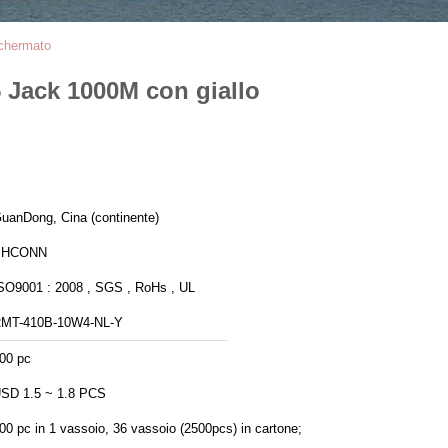
schermato
 Jack 1000M con giallo
uanDong, Cina (continente)
PHCONN
SO9001 : 2008 , SGS , RoHs , UL
MT-410B-10W4-NL-Y
00 pc
SD 1.5 ~ 1.8 PCS
00 pc in 1 vassoio, 36 vassoio (2500pcs) in cartone;