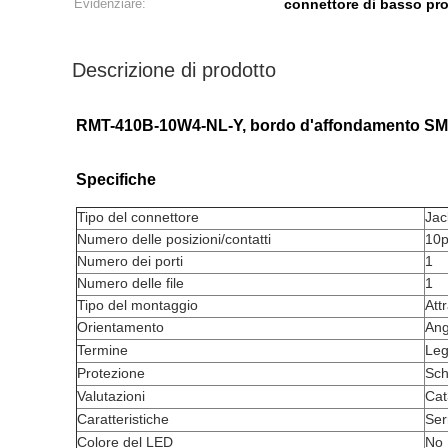
Evidenziare:
connettore di basso prof
Descrizione di prodotto
RMT-410B-10W4-NL-Y, bordo d'affondamento SMT 
Specifiche
Tipo del connettore
Jac
Numero delle posizioni/contatti
10p
Numero dei porti
1
Numero delle file
1
Tipo del montaggio
Att
Orientamento
Ang
Termine
Leg
Protezione
Sch
Valutazioni
Cat
Caratteristiche
Ser
Colore del LED
No