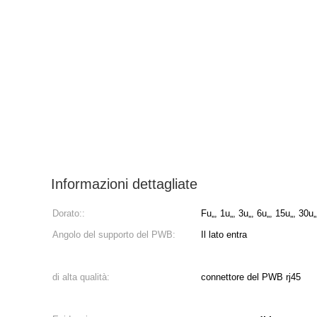
Informazioni dettagliate
Dorato::
Fu„, 1u„, 3u„, 6u„, 15u„, 30u„
Angolo del supporto del PWB:
Il lato entra
di alta qualità:
connettore del PWB rj45