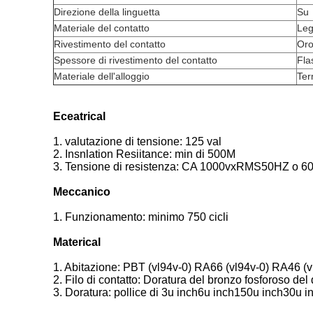
Direzione della linguetta
Su
Materiale del contatto
Leg
Rivestimento del contatto
Or
Spessore di rivestimento del contatto
Fla
Materiale dell'alloggio
Ter
Eceatrical
1. valutazione di tensione: 125 val
2. Insnlation Resiitance: min di 500M
3. Tensione di resistenza: CA 1000vxRMS50HZ o 6
Meccanico
1. Funzionamento: minimo 750 cicli
Materical
1. Abitazione: PBT (vl94v-0) RA66 (vl94v-0) RA46 (
2. Filo di contatto: Doratura del bronzo fosforoso d
3. Doratura: pollice di 3u inch6u inch150u inch30u 