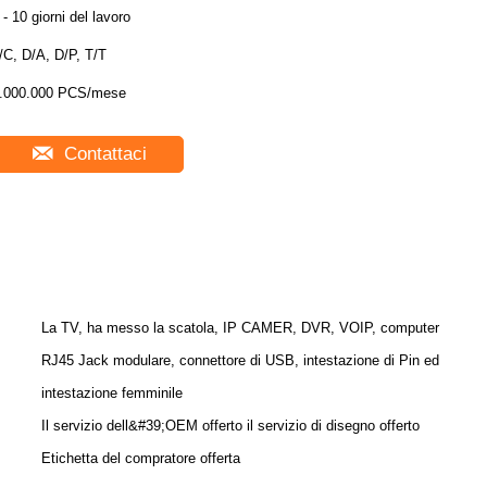
 - 10 giorni del lavoro
/C, D/A, D/P, T/T
.000.000 PCS/mese
Contattaci
La TV, ha messo la scatola, IP CAMER, DVR, VOIP, computer
RJ45 Jack modulare, connettore di USB, intestazione di Pin ed
intestazione femminile
Il servizio dell&#39;OEM offerto il servizio di disegno offerto
Etichetta del compratore offerta