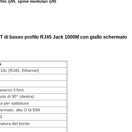
ilo rj45
spine modulari rj45
,
di basso profilo RJ45 Jack 1000M con giallo schermato
k
10c (RJ45, Ethernet)
raverso il foro
olo di 90° (destra)
a per saldatura
ermato, dito O di EMI
3
ratura del bordo