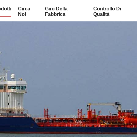
dotti
Circa
Giro Della
Controllo Di
Noi
Fabbrica
Qualità