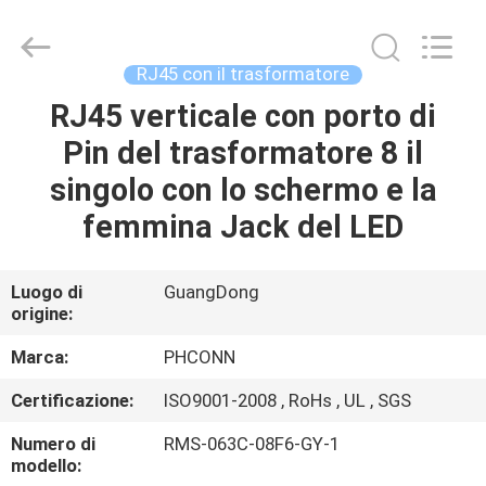
Dongguan
Penghui
Electronics
Co.,
Ltd..
RJ45 con il trasformatore
All
Rights
RJ45 verticale con porto di
CASA
Reserved.
Pin del trasformatore 8 il
PRODOTTI
singolo con lo schermo e la
femmina Jack del LED
CIRCA
NOI
Luogo di
GuangDong
origine:
GIRO
Marca:
PHCONN
DELLA
Certificazione:
ISO9001-2008 , RoHs , UL , SGS
FABBRICA
Numero di
RMS-063C-08F6-GY-1
modello: