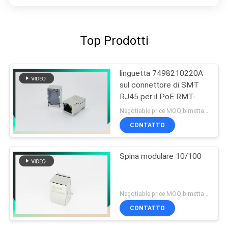
Top Prodotti
linguetta 7498210220A
sul connettore di SMT
RJ45 per il PoE RMT-
462A-12F6-GY
Negotiable price MOQ:bimettalico
CONTATTO
Spina modulare 10/100
Negotiable price MOQ:bimettalico
CONTATTO