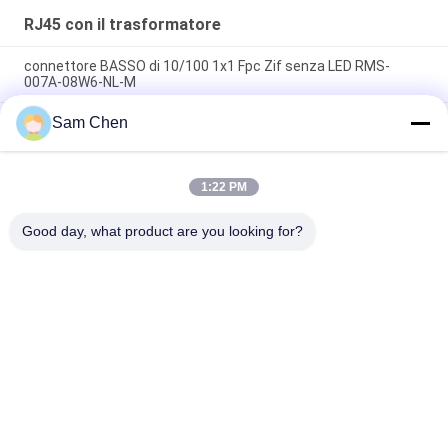
RJ45 con il trasformatore
connettore BASSO di 10/100 1x1 Fpc Zif senza LED RMS-
007A-08W6-NL-M
Sam Chen
Gree Rj45 con il trasformatore, Ethernet di magnetica
integrata singola Linguetta-Su del porto dell'angolo retto Rj45
Giga
1:22 PM
RMT-373D-07W0-NL-Y, RJ45 con il bordo d'affondamento SMT
del trasformatore 100M con giallo schermato
Good day, what product are you looking for?
Categorie popolari
Tutti
Rj45 Jack Modulare
RJ45 Ethernet Jack
RJ45 Magnetico 
RJ11 RJ45 Jack
Jack