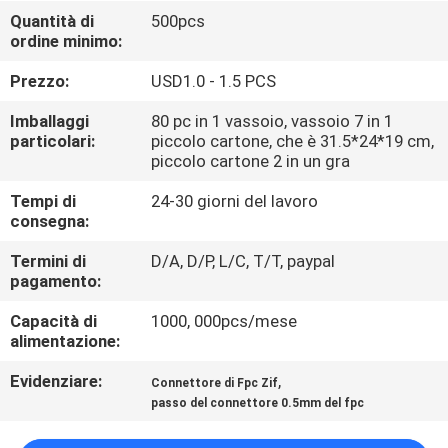
CONTROLLO
Quantità di
500pcs
ordine minimo:
DI
QUALITÀ
Prezzo:
USD1.0 - 1.5 PCS
Imballaggi
80 pc in 1 vassoio, vassoio 7 in 1
CONTATTICI
particolari:
piccolo cartone, che è 31.5*24*19 cm,
piccolo cartone 2 in un gra
Tempi di
24-30 giorni del lavoro
VR
consegna:
SHOW
Termini di
D/A, D/P, L/C, T/T, paypal
pagamento:
MAPPA
Capacità di
1000, 000pcs/mese
DEL
alimentazione:
SITO
Evidenziare:
,
Connettore di Fpc Zif
passo del connettore 0.5mm del fpc
PRIVACY