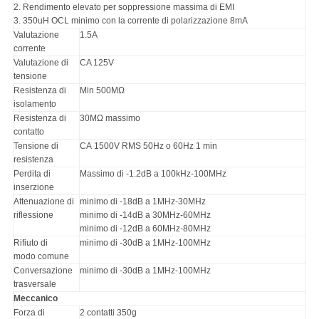
2. Rendimento elevato per soppressione massima di EMI
3. 350uH OCL minimo con la corrente di polarizzazione 8mA
Valutazione
1.5A
corrente
Valutazione di
CA 125V
tensione
Resistenza di
Min 500MΩ
isolamento
Resistenza di
30MΩ massimo
contatto
Tensione di
CA 1500V RMS 50Hz o 60Hz 1 min
resistenza
Perdita di
Massimo di -1.2dB a 100kHz-100MHz
inserzione
Attenuazione di
minimo di -18dB a 1MHz-30MHz
riflessione
minimo di -14dB a 30MHz-60MHz
minimo di -12dB a 60MHz-80MHz
Rifiuto di
minimo di -30dB a 1MHz-100MHz
modo comune
Conversazione
minimo di -30dB a 1MHz-100MHz
trasversale
Meccanico
Forza di
2 contatti 350g