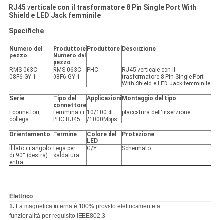
RJ45 verticale con il trasformatore 8 Pin Single Port With
Shield e LED Jack femminile
Specifiche
Numero del
Produttore
Produttore
Descrizione
pezzo
Numero del
pezzo
RMS-063C-
RMS-063C-
PHC
RJ45 verticale con il
08F6-GY-1
08F6-GY-1
trasformatore 8 Pin Single Port
With Shield e LED Jack femminile
Serie
Tipo del
Applicazioni
Montaggio del tipo
connettore
I connettori,
Femmina di
10/100 di
placcatura dell'inserzione
collega
PHC RJ45
/1000Mbps
Orientamento
Termine
Colore del
Protezione
LED
Il lato di angolo
Lega per
G/Y
Schermato
di 90° (destra)
saldatura
entra
Elettrico
1.
La magnetica interna è 100% provato elettricamente a
funzionalità per requisito IEEE802.3