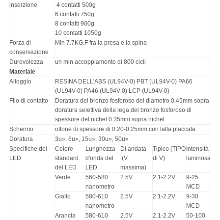
inserzione
4 contatti 500g
6 contatti 750g
8 contatti 900g
10 contatti 1050g
Forza di
Min 7.7KG.F fra la presa e la spina
conservazione
Durevolezza
un min accoppiamento di 800 cicli
Materiale
Alloggio
RESINA DELL'ABS (UL94V-0) PBT (UL94V-0) PA66
(UL94V-0) PA46 (UL94V-0) LCP (UL94V-0)
Filo di contatto
Doratura del bronzo fosforoso del diametro 0.45mm sopra
doratura selettiva della lega del bronzo fosforoso di
spessore del nichel 0.35mm sopra nichel
Schermo
ottone di spessore di 0.20-0.25mm con latta placcata
Doratura
3u», 6u», 15u», 30u», 50u»
Specifiche del
Colore
Lunghezza
Di andata
Tipico (TIPO
Intensità
LED
standard
d'onda del
(V
di V)
luminosa
del LED
LED
massima)
Verde
560-580
2.5V
2.1-2.2V
9-25
nanometro
MCD
Giallo
580-610
2.5V
2.1-2.2V
9-30
nanometro
MCD
Arancia
580-610
2.5V
2.1-2.2V
50-100